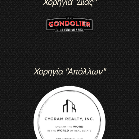
Χορηγία "Δίας"
Χορηγία "Απόλλων"